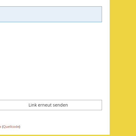
Link erneut senden
x
(
Quellcode
)